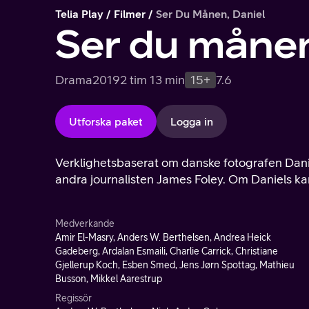
Telia Play
Filmer
Ser Du Månen, Daniel
Ser du månen
Drama
2019
2 tim 13 min
15+
7.6
Utforska paket
Logga in
Verklighetsbaserat om danske fotografen Dani
andra journalisten James Foley. Om Daniels k
Medverkande
Amir El-Masry, Anders W. Berthelsen, Andrea Heick
Gadeberg, Ardalan Esmaili, Charlie Carrick, Christiane
Gjellerup Koch, Esben Smed, Jens Jørn Spottag, Mathieu
Busson, Mikkel Aarestrup
Regissör