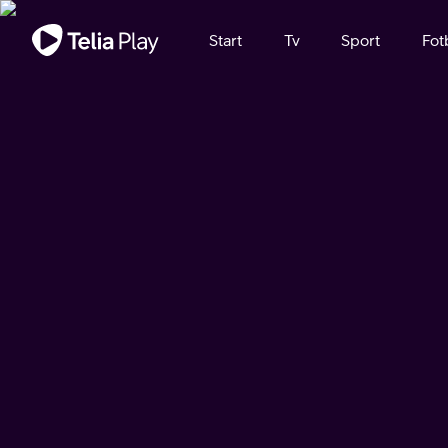
Viktigt meddelande
Start
Tv
Sport
Fot