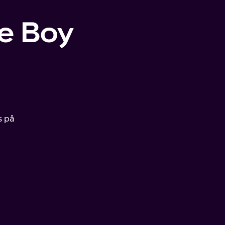
e Boy
s på