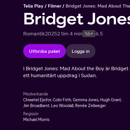
Telia Play
Filmer
Bridget Jones: Mad About Th
Bridget Jone
Romantik
2025
2 tim 4 min
16+
6.5
Utforska paket
Logga in
I Bridget Jones: Mad About the Boy är Bridget 
ett humanitärt uppdrag i Sudan.
Medverkande
Chiwetel Ejiofor, Colin Firth, Gemma Jones, Hugh Grant,
Jim Broadbent, Leo Woodall, Renée Zellweger
Regissör
Michael Morris