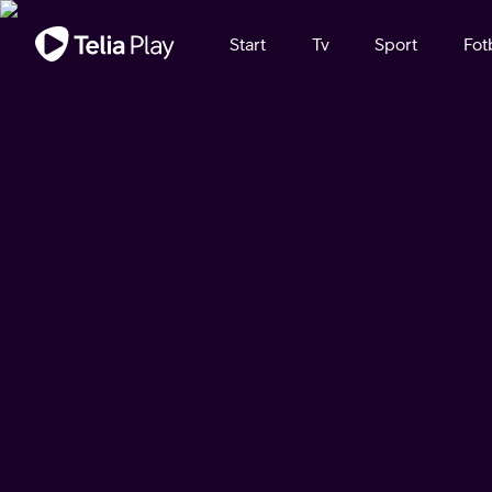
Viktigt meddelande
Start
Tv
Sport
Fot