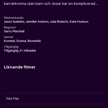
karriärkvinna utan barn och Jesse har en komplicerad
relation till sin mamma. Utifrån deras olika liv skildras
fenomenet moderskap i under Mors dag.
Medverkande
Jason Sudeikis, Jennifer Aniston, Julia Roberts, Kate Hudson
Regissör
Garry Marshall
Genrer
Komedi, Drama, Romantik
Tillgänglig
Tillgänglig 3+ månader
Liknande filmer
Telia Play