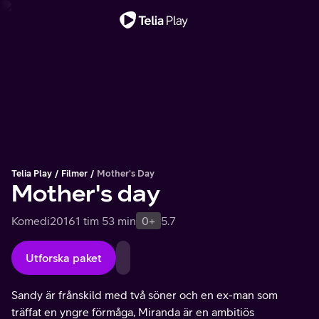
Viktigt meddelande
Telia Play
Filmer
Mother's Day
Mother's day
Komedi
2016
1 tim 53 min
0+
5.7
Utforska paket
Sandy är frånskild med två söner och en ex-man som
träffat en yngre förmåga, Miranda är en ambitiös