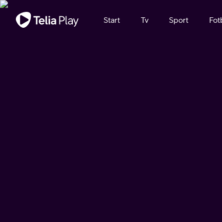
Viktigt meddelande
Start
Tv
Sport
Fot