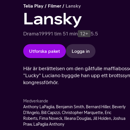
Telia Play
Filmer
Lansky
Lansky
Drama
1999
1 tim 51 min
12+
5.5
Utforska paket
Logga in
Här är berättelsen om den gåtfulle maffiabos
"Lucky" Luciano byggde han upp ett brottssyn
kongressförhör.
Medverkande
Anthony LaPaglia, Benjamin Smith, Bernard Hiller, Beverly
D'Angelo, Bill Capizzi, Christopher Marquette, Eric
Roberts, Fima Noveck, Illeana Douglas, Jill Holden, Joshua
Praw, LaPaglia Anthony