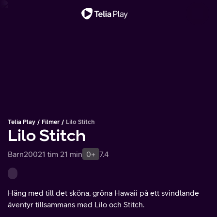
Viktigt meddelande
Telia Play
Filmer
Lilo Stitch
Lilo Stitch
Barn
2002
1 tim 21 min
0+
7.4
Häng med till det sköna, gröna Hawaii på ett svindlande
äventyr tillsammans med Lilo och Stitch.