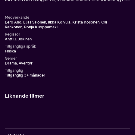
brutal värld av svek och blodspillan.
Medverkande
Eero Aho, Elias Salonen, Ilkka Koivula, Krista Kosonen, Olli
Rahkonen, Ronja Kuoppamäki
Regissör
Antti J. Jokinen
Tillgängliga språk
Finska
Genrer
Drama, Äventyr
Tillgänglig
Tillgänglig 3+ månader
Liknande filmer