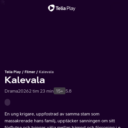
Viktigt meddelande
Telia Play
Filmer
Kalevala
Kalevala
Drama
2026
2 tim 23 min
15+
5.8
En ung krigare, uppfostrad av samma stam som
massakrerade hans familj, upptäcker sanningen om sitt
förflutna och tvingas välja mellan hämnd och försoning i en