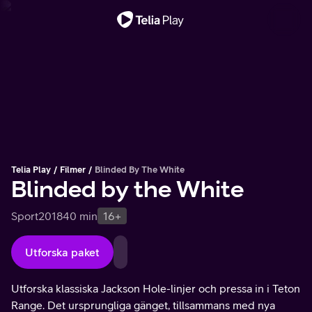
Viktigt meddelande
Telia Play
Filmer
Blinded By The White
Blinded by the White
Sport
2018
40 min
16+
Utforska paket
Utforska klassiska Jackson Hole-linjer och pressa in i Teton
Range. Det ursprungliga gänget, tillsammans med nya