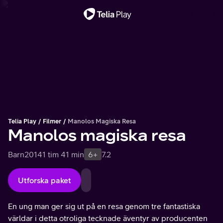
Viktigt meddelande
Telia Play
Filmer
Manolos Magiska Resa
Manolos magiska resa
Barn
2014
1 tim 41 min
6+
7.2
Utforska paket
En ung man ger sig ut på en resa genom tre fantastiska
världar i detta otroliga tecknade äventyr av producenten