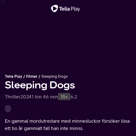
Viktigt meddelande
Telia Play
Filmer
Sleeping Dogs
Sleeping Dogs
Thriller
2024
1 tim 46 min
15+
6.2
En gammal mordutredare med minnesluckor försöker lösa
ett tio år gammalt fall han inte minns.