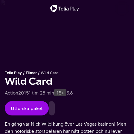
Viktigt meddelande
Telia Play
Filmer
Wild Card
Wild Card
Action
2015
1 tim 28 min
15+
5.6
Utforska paket
En gång var Nick Wild kung över Las Vegas kasinon! Men
den notoriske storspelaren har nått botten och nu lever