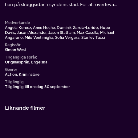
han på skuggsidan i syndens stad. För att överleva
erbjuder han sina vänner hårdhänta hantlangartjänster.
Medverkande
Angela Kerecz, Anne Heche, Dominik García-Lorido, Hope
Davis, Jason Alexander, Jason Statham, Max Casella, Michael
Angarano, Milo Ventimiglia, Sofía Vergara, Stanley Tucci
Regissör
Simon West
Tillgängliga språk
Originalspråk, Engelska
Genrer
Action, Kriminalare
Tillgänglig
Tillgänglig till onsdag 30 september
Liknande filmer