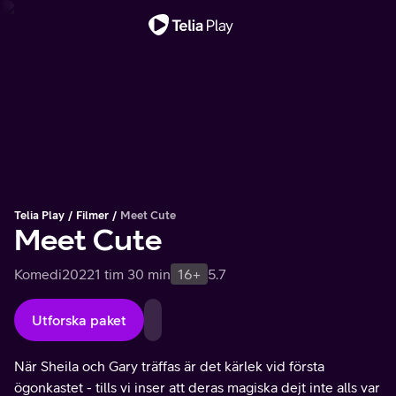
Viktigt meddelande
Telia Play
Filmer
Meet Cute
Meet Cute
Komedi
2022
1 tim 30 min
16+
5.7
Utforska paket
När Sheila och Gary träffas är det kärlek vid första
ögonkastet - tills vi inser att deras magiska dejt inte alls var