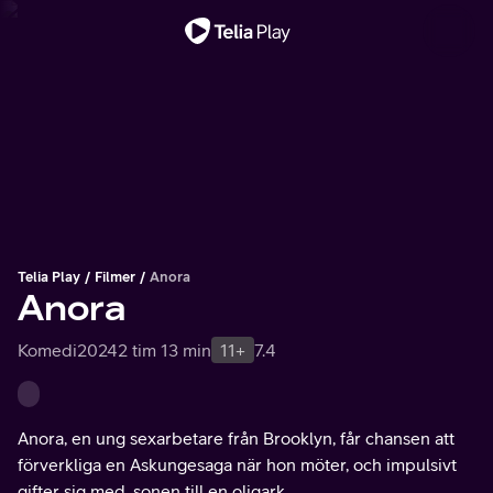
Viktigt meddelande
Telia Play
Filmer
Anora
Anora
Komedi
2024
2 tim 13 min
11+
7.4
Anora, en ung sexarbetare från Brooklyn, får chansen att
förverkliga en Askungesaga när hon möter, och impulsivt
gifter sig med, sonen till en oligark.