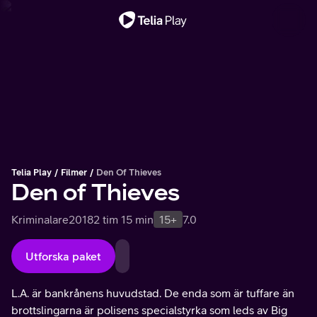
Viktigt meddelande
Telia Play
Filmer
Den Of Thieves
Den of Thieves
Kriminalare
2018
2 tim 15 min
15+
7.0
Utforska paket
L.A. är bankrånens huvudstad. De enda som är tuffare än
brottslingarna är polisens specialstyrka som leds av Big