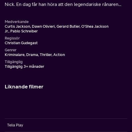
Nick. En dag får han höra att den legendariske rånaren
Merrimen planerar sin största stöt någonsin -
centralbanken i Los Angeles.
Medverkande
Curtis Jackson, Dawn Olivieri, Gerard Butler, O'Shea Jackson
Jr., Pablo Schreiber
Regissör
Christian Gudegast
Genrer
Kriminalare, Drama, Thriller, Action
Tillgänglig
Tillgänglig 3+ månader
Liknande filmer
Telia Play