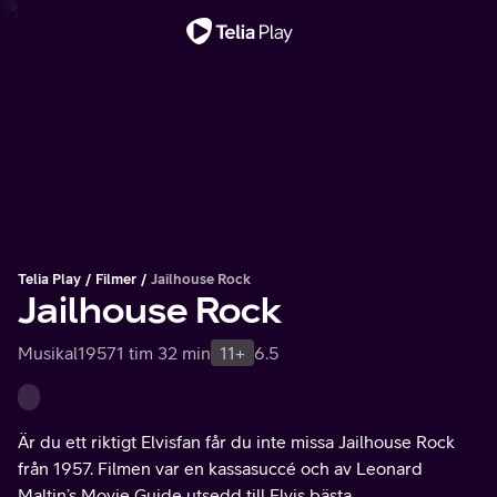
Viktigt meddelande
Telia Play
Filmer
Jailhouse Rock
Jailhouse Rock
Musikal
1957
1 tim 32 min
11+
6.5
Är du ett riktigt Elvisfan får du inte missa Jailhouse Rock
från 1957. Filmen var en kassasuccé och av Leonard
Maltin’s Movie Guide utsedd till Elvis bästa.