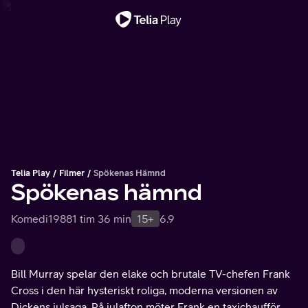
Viktigt meddelande
Telia Play
Filmer
Spökenas Hämnd
Spökenas hämnd
Komedi
1988
1 tim 36 min
15+
6.9
Bill Murray spelar den elake och brutale TV-chefen Frank
Cross i den här hysteriskt roliga, moderna versionen av
Dickens julsaga. På julafton möter Frank en taxichaufför