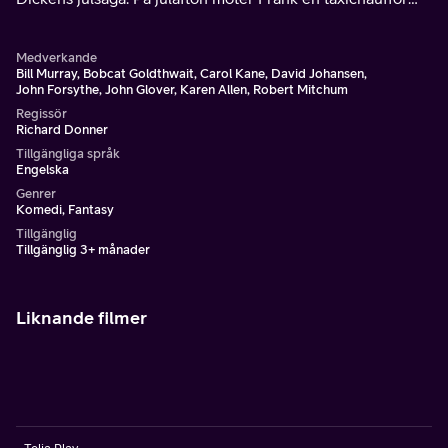
från det förflutna, en skojfrisk fe från nutiden och en
budbärare från framtiden
Medverkande
Bill Murray, Bobcat Goldthwait, Carol Kane, David Johansen,
John Forsythe, John Glover, Karen Allen, Robert Mitchum
Regissör
Richard Donner
Tillgängliga språk
Engelska
Genrer
Komedi, Fantasy
Tillgänglig
Tillgänglig 3+ månader
Liknande filmer