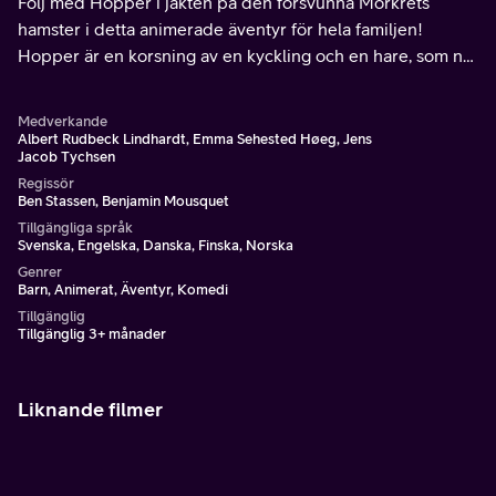
Följ med Hopper i jakten på den försvunna Mörkrets
hamster i detta animerade äventyr för hela familjen!
Hopper är en korsning av en kyckling och en hare, som när
han var liten adopterades av upptäcktsresanden kung
Arthur.
Medverkande
Albert Rudbeck Lindhardt, Emma Sehested Høeg, Jens
Jacob Tychsen
Regissör
Ben Stassen, Benjamin Mousquet
Tillgängliga språk
Svenska, Engelska, Danska, Finska, Norska
Genrer
Barn, Animerat, Äventyr, Komedi
Tillgänglig
Tillgänglig 3+ månader
Liknande filmer