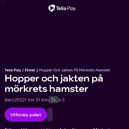
Viktigt meddelande
Telia Play
Filmer
Hopper Och Jakten På Mörkrets Hamster
Hopper och jakten på
mörkrets hamster
Barn
2022
1 tim 31 min
7+
6.3
Utforska paket