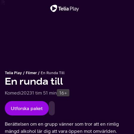
Viktigt meddelande
Telia Play
Filmer
En Runda Till
En runda till
Komedi
2023
1 tim 51 min
16+
Utforska paket
Berättelsen om en grupp vänner som tror att en rimlig
mängd alkohol lär dig att vara öppen mot omvärlden.