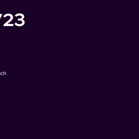
/23
och