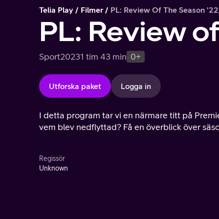
Telia Play
Filmer
PL: Review Of The Season '2
PL: Review o
Sport
2023
1 tim 43 min
0+
Utforska paket
Logga in
I detta program tar vi en närmare titt på Prem
vem blev nedflyttad? Få en överblick över säs
Regissör
Unknown