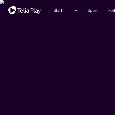
Viktigt meddelande
Start
Tv
Sport
Fot