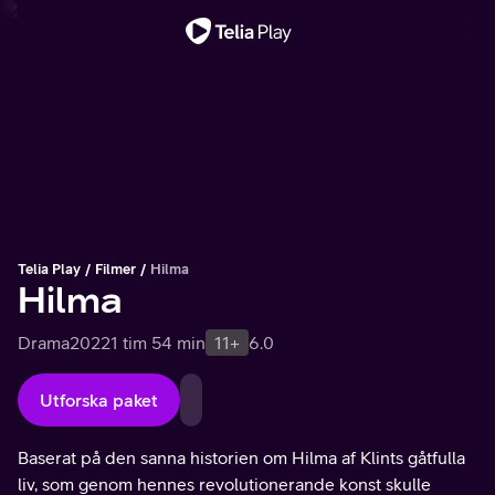
Viktigt meddelande
Telia Play
Filmer
Hilma
Hilma
Drama
2022
1 tim 54 min
11+
6.0
Utforska paket
Baserat på den sanna historien om Hilma af Klints gåtfulla
liv, som genom hennes revolutionerande konst skulle