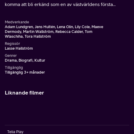
komma att bli erkänd som en av västvärldens första
abstrakta konstnärer och en feministisk ikon.
Medverkande
Adam Lundgren, Jens Hultén, Lena Olin, Lily Cole, Maeve
Dermody, Martin Wallström, Rebecca Calder, Tom
Wlaschiha, Tora Hallström
Regissör
Lasse Hallström
Genrer
Drama, Biografi, Kultur
Tillgänglig
Tillgänglig 3+ månader
Liknande filmer
Telia Play