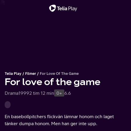
Viktigt meddelande
Telia Play
Filmer
For Love Of The Game
For love of the game
Drama
1999
2 tim 12 min
0+
6.6
En basebollpitchers flickvän lämnar honom och laget
tänker dumpa honom. Men han ger inte upp.