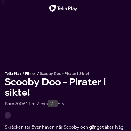
Viktigt meddelande
Telia Play
Filmer
Scooby Doo - Pirater I Sikte!
Scooby Doo - Pirater i
sikte!
Barn
2006
1 tim 7 min
7+
6.6
Skräcken tar över haven när Scooby och gänget åker iväg