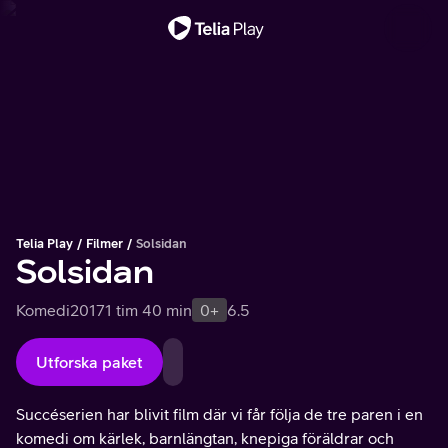
Viktigt meddelande
Telia Play
Filmer
Solsidan
Solsidan
Komedi
2017
1 tim 40 min
0+
6.5
Utforska paket
Succéserien har blivit film där vi får följa de tre paren i en
komedi om kärlek, barnlängtan, knepiga föräldrar och