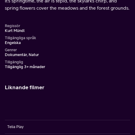
It's springtime, the air is tepid, the skylarks chirp, and
spring flowers cover the meadows and the forest grounds.
Regissör
Kurt Mündl
Tillgängliga språk
Engelska
Genrer
Dokumentär, Natur
Tillgänglig
Tillgänglig 3+ månader
Liknande filmer
Telia Play