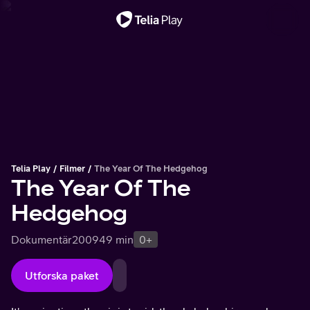
Viktigt meddelande
Telia Play
Filmer
The Year Of The Hedgehog
The Year Of The
Hedgehog
Dokumentär
2009
49 min
0+
Utforska paket