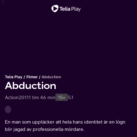
Viktigt meddelande
Telia Play
Filmer
Abduction
Abduction
Action
2011
1 tim 46 min
15+
5.1
En man som upptäcker att hela hans identitet är en lögn
blir jagad av professionella mördare.