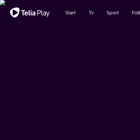
Viktigt meddelande
Start
Tv
Sport
Fot