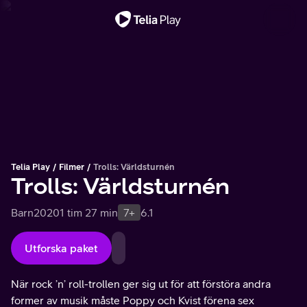
Viktigt meddelande
Telia Play
Filmer
Trolls: Världsturnén
Trolls: Världsturnén
Barn
2020
1 tim 27 min
7+
6.1
Utforska paket
När rock ’n’ roll-trollen ger sig ut för att förstöra andra
former av musik måste Poppy och Kvist förena sex