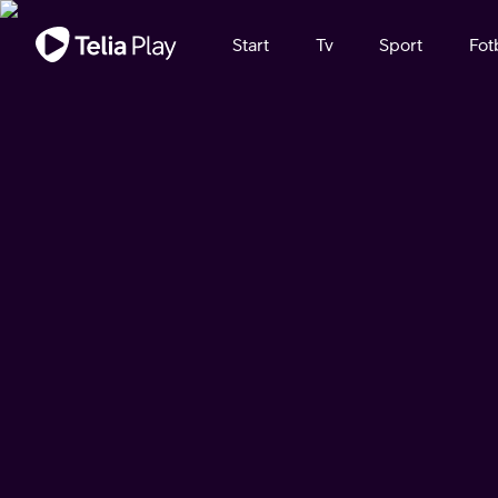
Viktigt meddelande
Start
Tv
Sport
Fot