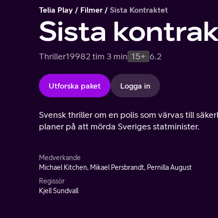
Telia Play
Filmer
Sista Kontraktet
Sista kontrak
Thriller
1998
2 tim 3 min
15+
6.2
Utforska paket
Logga in
Svensk thriller om en polis som värvas till sä
planer på att mörda Sveriges statminister.
Medverkande
Michael Kitchen, Mikael Persbrandt, Pernilla August
Regissör
Kjell Sundvall