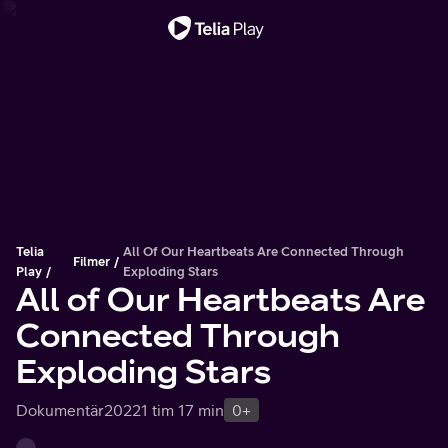
Viktigt meddelande
Telia
All Of Our Heartbeats Are Connected Through
Filmer
Play
Exploding Stars
All of Our Heartbeats Are
Connected Through
Exploding Stars
Dokumentär
2022
1 tim 17 min
0+