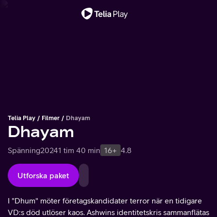
Viktigt meddelande
Telia Play
Filmer
Dhayam
Dhayam
Spänning
2024
1 tim 40 min
16+
4.8
Utforska paket
I "Dhum" möter företagskandidater terror när en tidigare
VD:s död utlöser kaos. Ashwins identitetskris sammanflätas