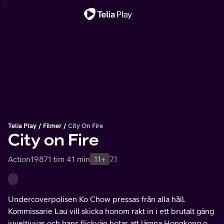
Viktigt meddelande
Telia Play
Filmer
City On Fire
City on Fire
Action
1987
1 tim 41 min
11+
7.1
Undercoverpolisen Ko Chow pressas från alla håll.
Kommissarie Lau vill skicka honom rakt in i ett brutalt gäng
juveltjuvar och hans flickvän hotar att lämna Hongkong om