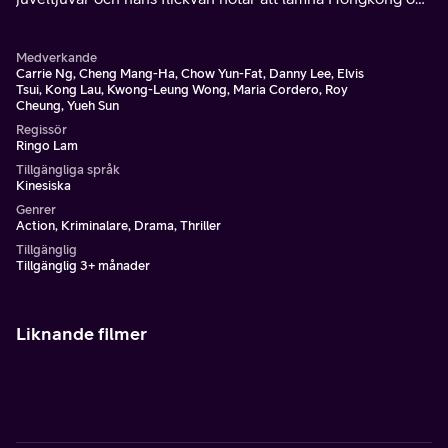
han inte väljer henne. Samtidigt har han fått sina kollegor
efter sig - de po.
Medverkande
Carrie Ng, Cheng Mang-Ha, Chow Yun-Fat, Danny Lee, Elvis
Tsui, Kong Lau, Kwong-Leung Wong, Maria Cordero, Roy
Cheung, Yueh Sun
Regissör
Ringo Lam
Tillgängliga språk
Kinesiska
Genrer
Action, Kriminalare, Drama, Thriller
Tillgänglig
Tillgänglig 3+ månader
Liknande filmer