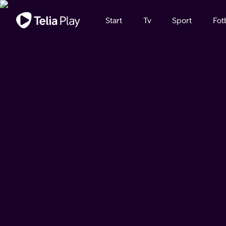
Viktigt meddelande
Start
Tv
Sport
Fot