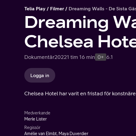
Telia Play
Filmer
Dreaming Walls - De Sista Gä
Dreaming Wal
Chelsea Hote
Dokumentär
2022
1 tim 16 min
0+
6.1
Logga in
Chelsea Hotel har varit en fristad för konstnäre
Medverkande
Merle Lister
Regissör
Amélie van Elmbt, Maya Duverdier