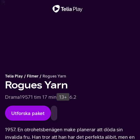
Viktigt meddelande
Telia Play
Filmer
Rogues Yarn
Rogues Yarn
Drama
1957
1 tim 17 min
13+
6.2
Utforska paket
1957. En otrohetsbenägen make planerar att döda sin
invalida fru. Han tror att han har det perfekta alibit, men en