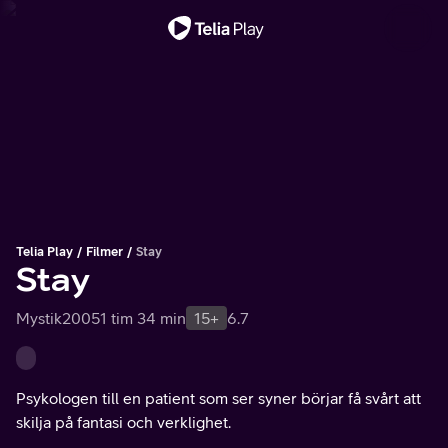
Viktigt meddelande
Telia Play
Filmer
Stay
Stay
Mystik
2005
1 tim 34 min
15+
6.7
Psykologen till en patient som ser syner börjar få svårt att
skilja på fantasi och verklighet.