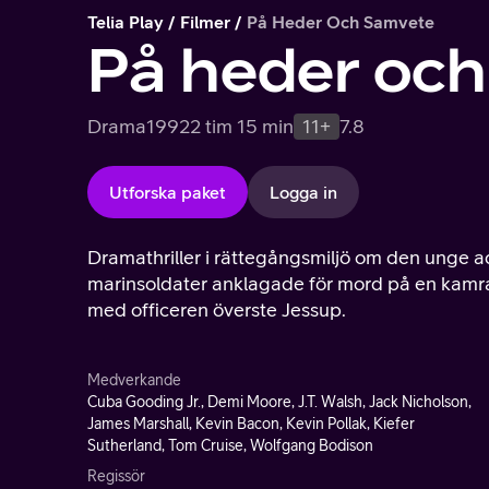
Telia Play
Filmer
På Heder Och Samvete
På heder oc
Drama
1992
2 tim 15 min
11+
7.8
Utforska paket
Logga in
Dramathriller i rättegångsmiljö om den unge a
marinsoldater anklagade för mord på en kamrat.
med officeren överste Jessup.
Medverkande
Cuba Gooding Jr., Demi Moore, J.T. Walsh, Jack Nicholson,
James Marshall, Kevin Bacon, Kevin Pollak, Kiefer
Sutherland, Tom Cruise, Wolfgang Bodison
Regissör