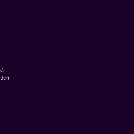
vå
tion