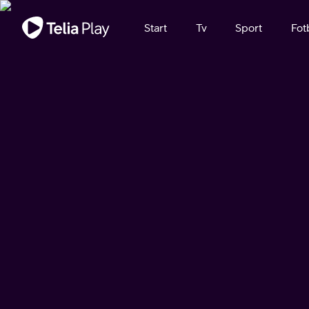
Viktigt meddelande
Start
Tv
Sport
Fot