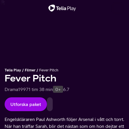
Viktigt meddelande
Telia Play
Filmer
Fever Pitch
Fever Pitch
Drama
1997
1 tim 38 min
0+
6.7
Utforska paket
Engelskläraren Paul Ashworth följer Arsenal i vått och torrt.
När han träffar Sarah, blir det nästan som om hon dejtar ett