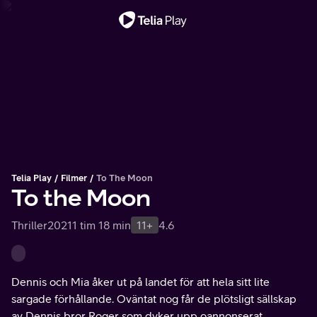
Viktigt meddelande
Telia Play
Filmer
To The Moon
To the Moon
Thriller
2021
1 tim 18 min
11+
4.6
Dennis och Mia åker ut på landet för att hela sitt lite
sargade förhållande. Oväntat nog får de plötsligt sällskap
av Dennis bror Roger som dyker upp oannonserat.