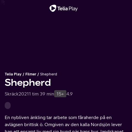
Viktigt meddelande
Telia Play
Filmer
Shepherd
Shepherd
Skräck
2021
1 tim 39 min
15+
4.9
En nybliven änkling tar arbete som fåraherde på en
avlägsen brittisk ö. Omgiven av den kalla Nordsjön lever
han ett ensamt liv med sin hund när hans hus, landskapet