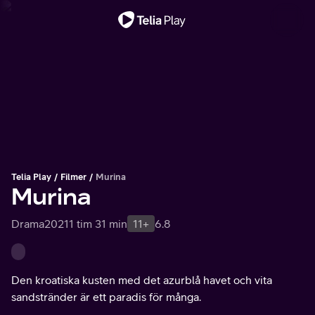
Viktigt meddelande
Telia Play
Filmer
Murina
Murina
Drama
2021
1 tim 31 min
11+
6.8
Den kroatiska kusten med det azurblå havet och vita
sandstränder är ett paradis för många.