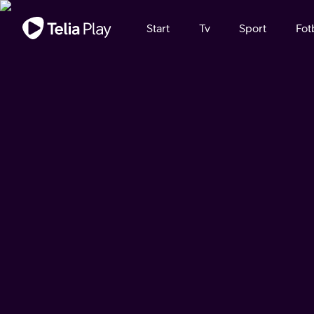
Viktigt meddelande
Start
Tv
Sport
Fot