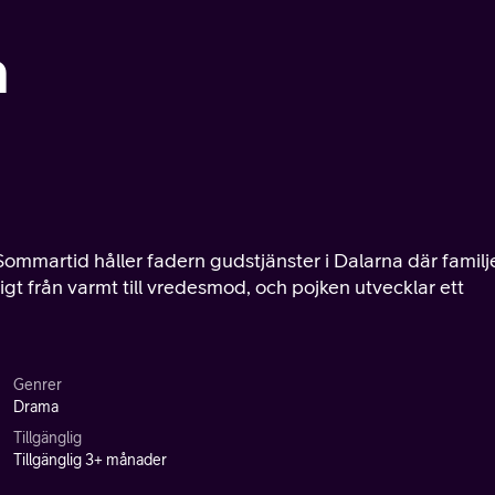
n
ommartid håller fadern gudstjänster i Dalarna där familj
gt från varmt till vredesmod, och pojken utvecklar ett
Genrer
Drama
Tillgänglig
Tillgänglig 3+ månader