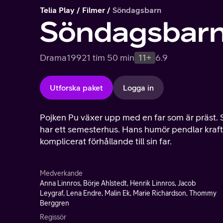
Telia Play
Filmer
Söndagsbarn
Söndagsbar
Drama
1992
1 tim 50 min
11+
6.9
Utforska paket
Logga in
Pojken Pu växer upp med en far som är präst. S
har ett semesterhus. Hans humör pendlar krafti
komplicerat förhållande till sin far.
Medverkande
Anna Linnros, Börje Ahlstedt, Henrik Linnros, Jacob
Leygraf, Lena Endre, Malin Ek, Marie Richardson, Thommy
Berggren
Regissör