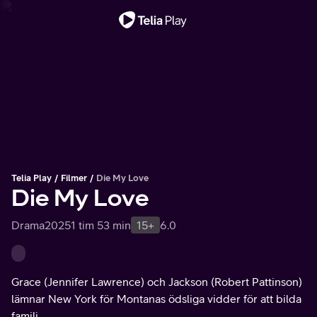
Viktigt meddelande
Telia Play
Filmer
Die My Love
Die My Love
Drama
2025
1 tim 53 min
15+
6.0
Grace (Jennifer Lawrence) och Jackson (Robert Pattinson)
lämnar New York för Montanas ödsliga vidder för att bilda
familj.