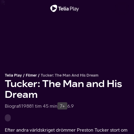
Viktigt meddelande
Telia Play
Filmer
Tucker: The Man And His Dream
Tucker: The Man and His
Dream
Biografi
1988
1 tim 45 min
7+
6.9
Efter andra världskriget drömmer Preston Tucker stort om