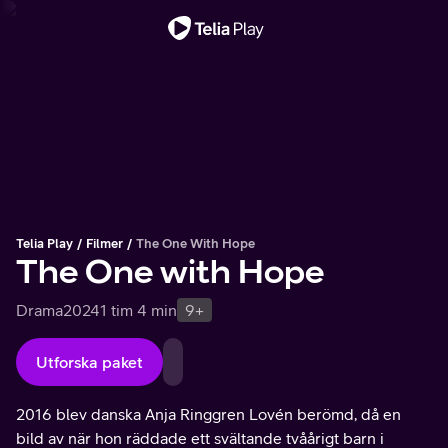
Viktigt meddelande
Telia Play
Filmer
The One With Hope
The One with Hope
Drama
2024
1 tim 4 min
9+
Utforska paket
2016 blev danska Anja Ringgren Lovén berömd, då en
bild av när hon räddade ett svältande tvåårigt barn i