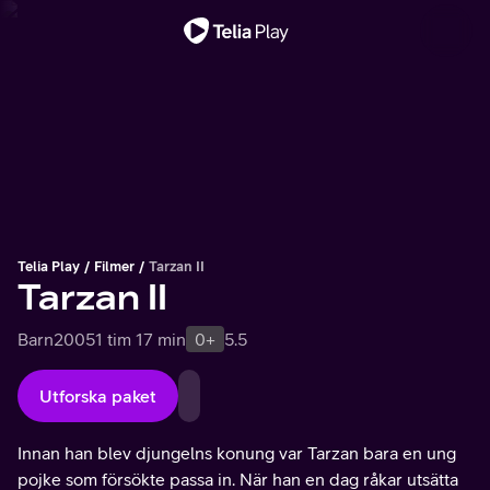
Viktigt meddelande
Telia Play
Filmer
Tarzan II
Tarzan II
Barn
2005
1 tim 17 min
0+
5.5
Utforska paket
Innan han blev djungelns konung var Tarzan bara en ung
pojke som försökte passa in. När han en dag råkar utsätta