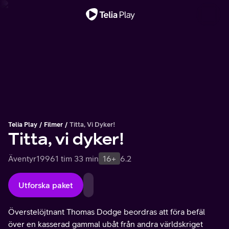
Viktigt meddelande
Telia Play
Filmer
Titta, Vi Dyker!
Titta, vi dyker!
Äventyr
1996
1 tim 33 min
16+
6.2
Utforska paket
Överstelöjtnant Thomas Dodge beordras att föra befäl
över en kasserad gammal ubåt från andra världskriget