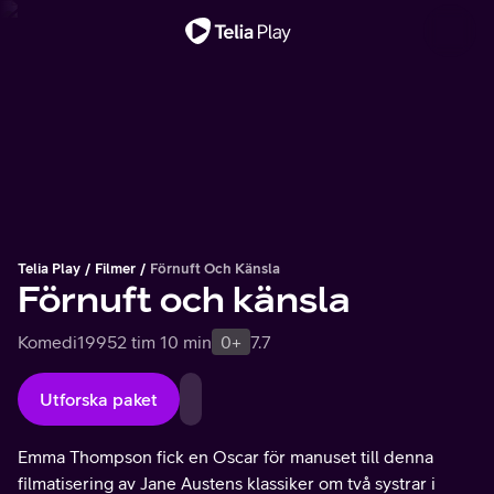
Viktigt meddelande
Telia Play
Filmer
Förnuft Och Känsla
Förnuft och känsla
Komedi
1995
2 tim 10 min
0+
7.7
Utforska paket
Emma Thompson fick en Oscar för manuset till denna
filmatisering av Jane Austens klassiker om två systrar i