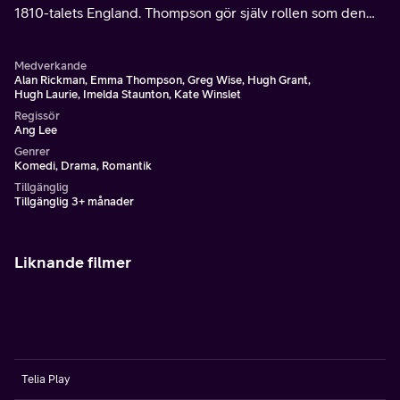
1810-talets England. Thompson gör själv rollen som den
förståndiga Elinor, medan Kate Winslet spelar hennes
känslostyrda lillasyster Marianne.
Medverkande
Alan Rickman, Emma Thompson, Greg Wise, Hugh Grant,
Hugh Laurie, Imelda Staunton, Kate Winslet
Regissör
Ang Lee
Genrer
Komedi, Drama, Romantik
Tillgänglig
Tillgänglig 3+ månader
Liknande filmer
Telia Play