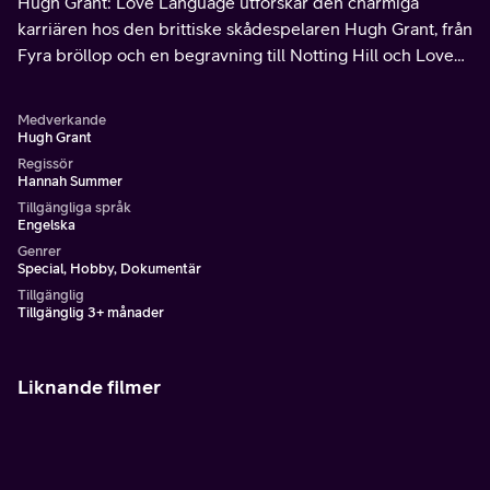
Hugh Grant: Love Language utforskar den charmiga
karriären hos den brittiske skådespelaren Hugh Grant, från
Fyra bröllop och en begravning till Notting Hill och Love
Actually, och belyser hans kvickhet, karisma och talang för
att fånga kärlek och mänsklig kontakt på filmduken.
Medverkande
Hugh Grant
Regissör
Hannah Summer
Tillgängliga språk
Engelska
Genrer
Special, Hobby, Dokumentär
Tillgänglig
Tillgänglig 3+ månader
Liknande filmer