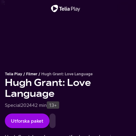
Viktigt meddelande
Telia Play
Filmer
Hugh Grant: Love Language
Hugh Grant: Love
Language
Special
2024
42 min
13+
Utforska paket