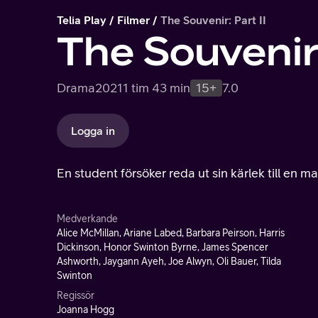
Telia Play
Filmer
The Souvenir: Part II
The Souvenir:
Drama
2021
1 tim 43 min
15+
7.0
Logga in
En student försöker reda ut sin kärlek till en
Medverkande
Alice McMillan, Ariane Labed, Barbara Peirson, Harris
Dickinson, Honor Swinton Byrne, James Spencer
Ashworth, Jaygann Ayeh, Joe Alwyn, Oli Bauer, Tilda
Swinton
Regissör
Joanna Hogg