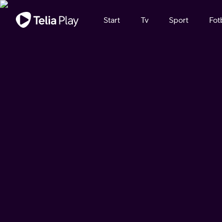
Viktigt meddelande
Start
Tv
Sport
Fot