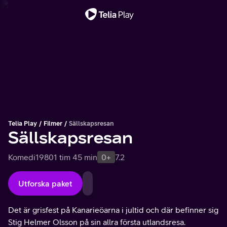
Viktigt meddelande
Telia Play
Filmer
Sällskapsresan
Sällskapsresan
Komedi
1980
1 tim 45 min
0+
7.2
Utforska paket
Det är grisfest på Kanarieöarna i jultid och där befinner sig
Stig Helmer Olsson på sin allra första utlandsresa.