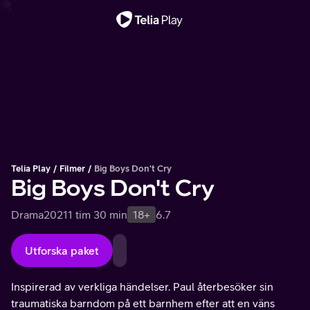
Viktigt meddelande
Telia Play
Filmer
Big Boys Don't Cry
Big Boys Don't Cry
Drama
2021
1 tim 30 min
18+
6.7
Utforska paket
Inspirerad av verkliga händelser. Paul återbesöker sin
traumatiska barndom på ett barnhem efter att en väns