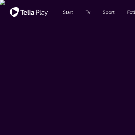
Viktigt meddelande
Start
Tv
Sport
Fot