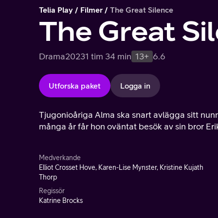
Telia Play
Filmer
The Great Silence
The Great Si
Drama
2023
1 tim 34 min
13+
6.6
Utforska paket
Logga in
Tjugonioåriga Alma ska snart avlägga sitt nunnel
många år får hon oväntat besök av sin bror Erik
Medverkande
Elliot Crosset Hove, Karen-Lise Mynster, Kristine Kujath
Thorp
Regissör
Katrine Brocks